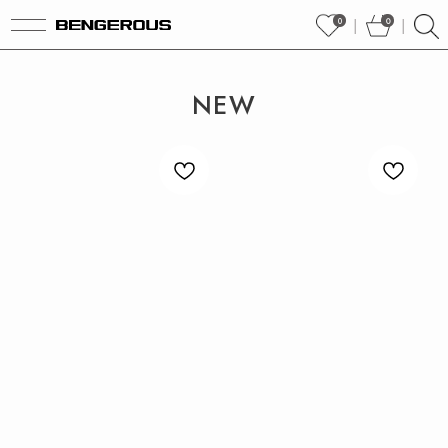
0
0
│
│
NEW