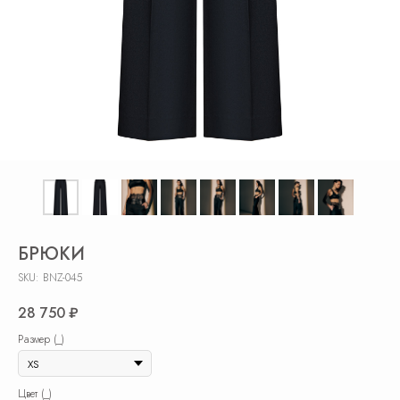
БРЮКИ
SKU:
BNZ-045
28 750
₽
Размер (_)
Цвет (_)