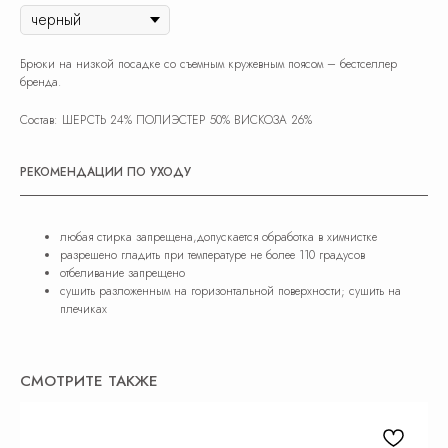
Брюки на низкой посадке со съемным кружевным поясом – бестселлер
бренда.
Состав: ШЕРСТЬ 24% ПОЛИЭСТЕР 50% ВИСКОЗА 26%
РЕКОМЕНДАЦИИ ПО УХОДУ
любая стирка запрещена,допускается обработка в химчистке
разрешено гладить при температуре не более 110 градусов
отбеливание запрещено
сушить разложенным на горизонтальной поверхности; сушить на
плечиках
СМОТРИТЕ ТАКЖЕ