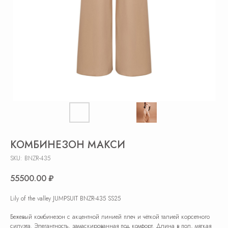
КОМБИНЕЗОН МАКСИ
SKU:
BNZR-435
55500.00
₽
Lily of the valley JUMPSUIT BNZR-435 SS25
Бежевый комбинезон с акцентной линией плеч и чёткой талией корсетного
силуэта. Элегантность, замаскированная под комфорт. Длина в пол, мягкая